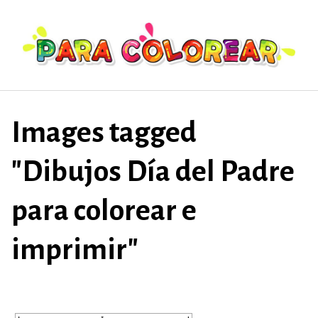
Saltar
al
contenido
Images tagged
"Dibujos Día del Padre
para colorear e
imprimir"