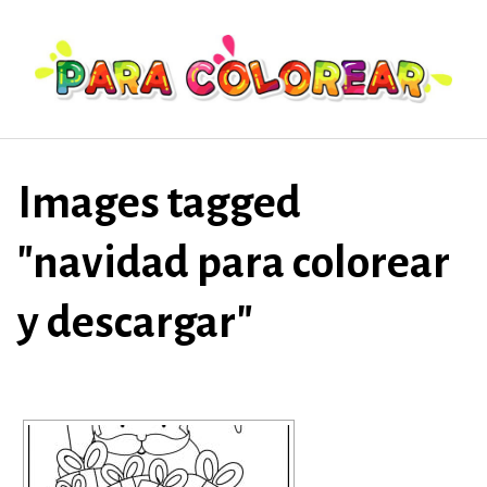
Saltar
al
contenido
Images tagged
"navidad para colorear
y descargar"