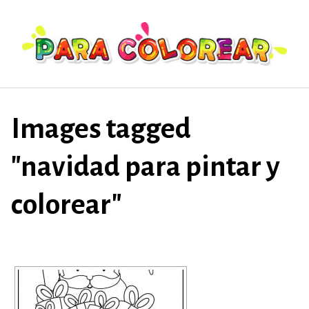
Saltar
al
contenido
Images tagged
"navidad para pintar y
colorear"