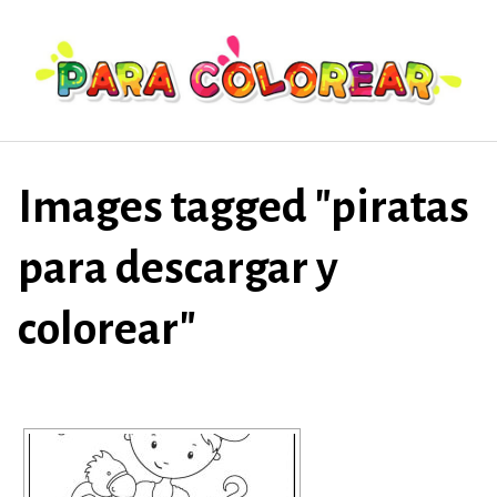
Saltar
al
contenido
Images tagged "piratas
para descargar y
colorear"