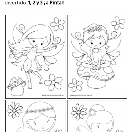
divertido.
1, 2 y 3
¡ a Pintar!