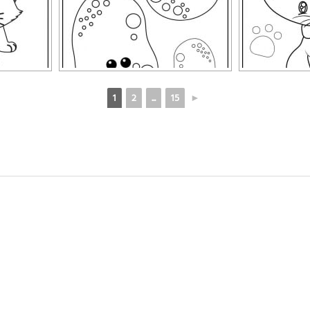
1
2
...
15
►