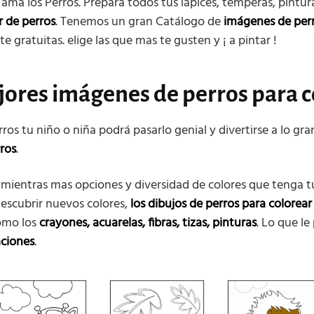
n ama los Perros. Prepara todos tus lápices, témperas, pintur
r de perros
. Tenemos un gran Catálogo de
imágenes de per
 gratuitas. elige las que mas te gusten y ¡ a pintar !
jores imágenes de perros para c
os tu niño o niña podrá pasarlo genial y divertirse a lo gr
rros
.
 mientras mas opciones y diversidad de colores que tenga 
escubrir nuevos colores,
los dibujos de perros para colorear
como los
crayones, acuarelas, fibras, tizas, pinturas
. Lo que le
aciones
.